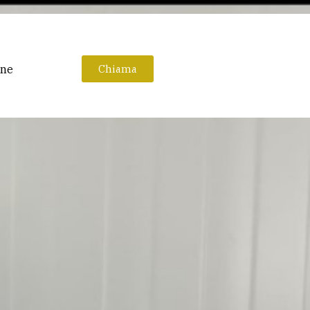
one
Chiama