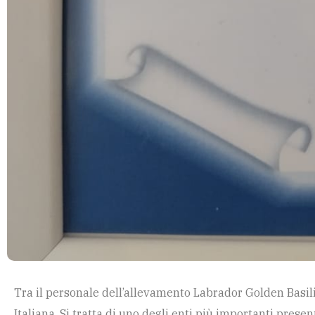
Tra il personale dell’allevamento Labrador Golden Basili
Italiana. Si tratta di uno degli enti più importanti pres